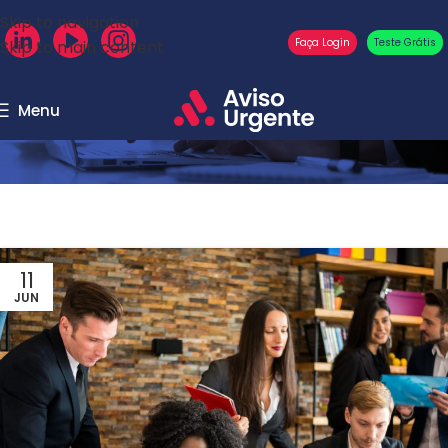
Skip to navigation
Faça Login
Teste Grátis
Skip to main content
Menu
11
JUN