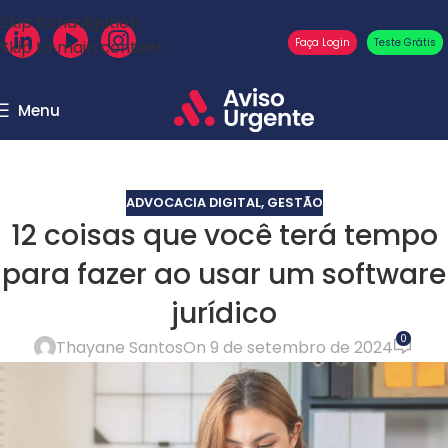
Skip to navigation
Faça Login
Teste Grátis
Skip to main content
Menu
Blog
Home
ADVOCACIA DIGITAL
ADVOCACIA DIGITAL
,
GESTÃO
12 coisas que você terá tempo
para fazer ao usar um software
jurídico
0
Thayane Santos
On 9 de setembro de 2024